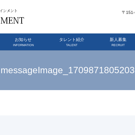
〒151
お知らせ
タレント紹介
新人募集
INFORMATION
TALENT
RECRUIT
messageImage_1709871805203