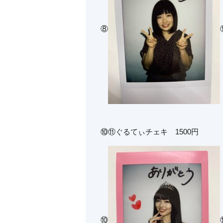
⑧
⑩⑪ぐるてぃチェキ 1500円
⑩