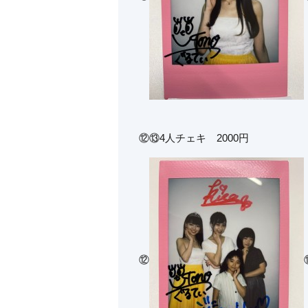
⑫⑬4人チェキ 2000円
⑫