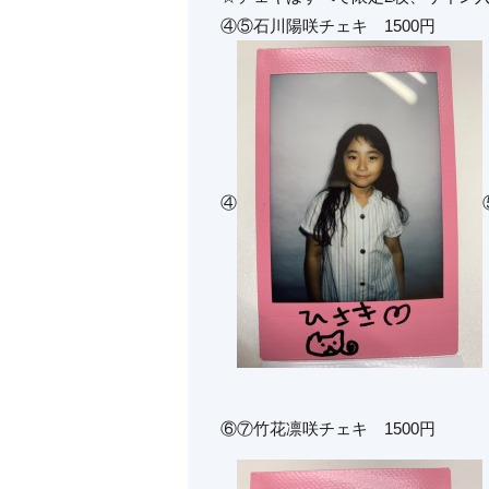
④⑤石川陽咲チェキ 1500円
④
⑥⑦竹花凛咲チェキ 1500円