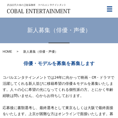
メ
新人募集（俳優・声優）
HOME
新人募集（俳優・声優）
俳優・モデルを募集を募集します
コバルエンタテインメントでは24年に向かって映画・CM・ドラマで
活躍してくれる新人並びに移籍希望の俳優＆モデルを募集いたしま
す。人々の心に希望の光になってくれる個性派の方。とにかく年齢
経験は問いません、心からお待ちしております。 
応募後に書類選考し、最終選考として東京もしくは大阪で最終面接
をいたします。上京が困難な方はオンラインで面接いたします。募