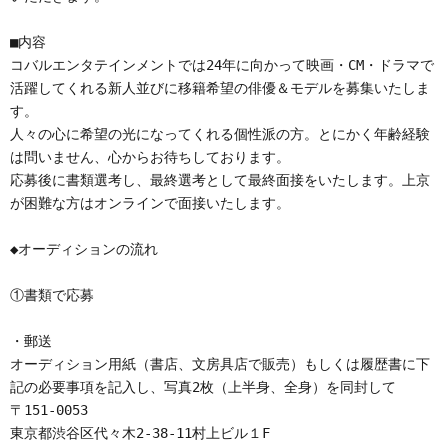
■内容

コバルエンタテインメントでは24年に向かって映画・CM・ドラマで
活躍してくれる新人並びに移籍希望の俳優＆モデルを募集いたしま
す。

人々の心に希望の光になってくれる個性派の方。とにかく年齢経験
は問いません、心からお待ちしております。 

応募後に書類選考し、最終選考として最終面接をいたします。上京
が困難な方はオンラインで面接いたします。

◆オーディションの流れ

①書類で応募

・郵送

オーディション用紙（書店、文房具店で販売）もしくは履歴書に下
記の必要事項を記入し、写真2枚（上半身、全身）を同封して

〒151-0053　

東京都渋谷区代々木2‐38‐11村上ビル１F　
