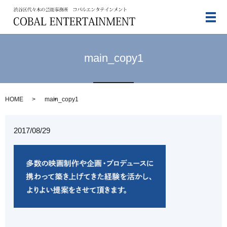
メ
main_copy1
HOME
main_copy1
2017/08/29